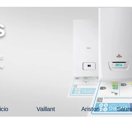
s
5
oa
icio
Vaillant
Ariston
Sauni