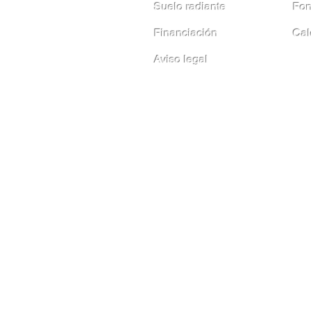
Suelo radiante
Fon
Financiación
Cal
Aviso legal
calderas Getxo / calderas Leioa / calderas Ber