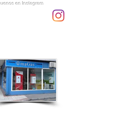
guenos en Instagram
 Sondika / calderas Vaillant / calderas Saunier Duval