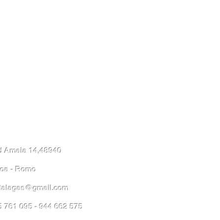
d Amaia 14,48940
ioa - Romo
stalagas@gmail.com
5 761 095 - 944 662 575