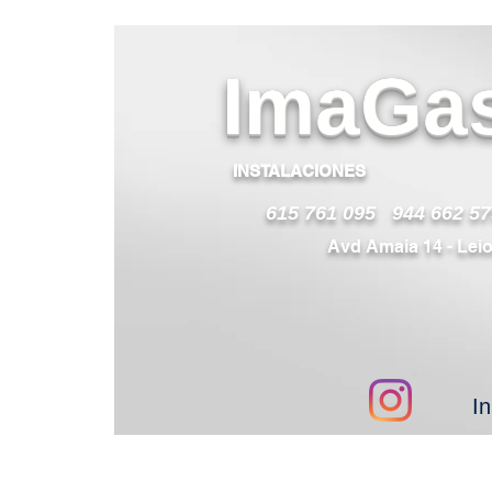
I
maGa
INSTALACIONES
615 761 095 944 662 57
Avd Amaia 14 - Lei
In