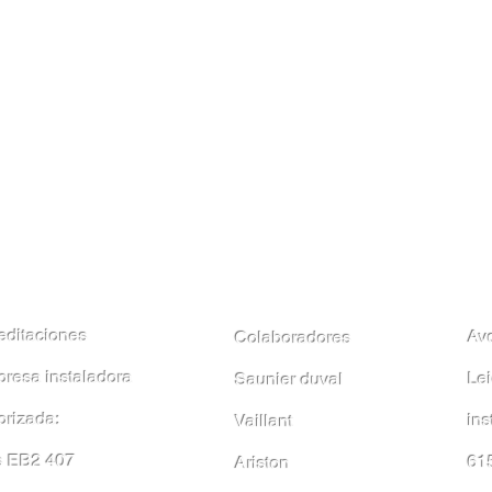
editaciones
Av
Colaboradores
resa instaladora
Le
Saunier duval
orizada:
in
Vaillant
 EB2 407
61
Ariston