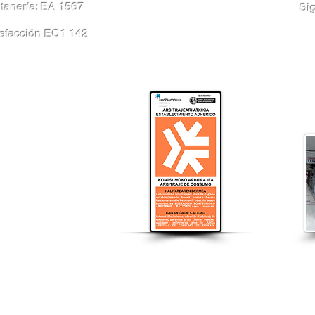
tanería: EA 1567
Si
efacción EC1 142
ango / calderas Sopela / calderas Urduliz / calderas Plentzia / calderas Erandio / calderas