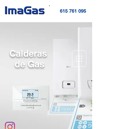
615 761 095
Calderas
de Gas